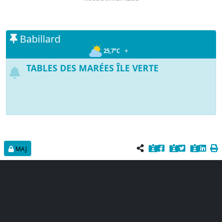
Babillard
+
25,7°C
TABLES DES MARÉES ÎLE VERTE
MAJ