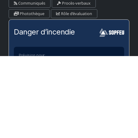
Communiqués
Procès-verbaux
Photothèque
Rôle d’évaluation
Danger d’incendie
Prévision pour:
Kamouraska-RDL-Témis-Les Basques
Bas
Modéré
Élevé
Très Élevé
Extrême
VOIR SUR LA CARTE