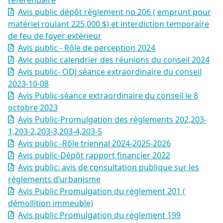
référendaire
Avis public dépôt règlement no 206 ( emprunt pour
matériel roulant 225,000 $) et interdiction temporaire
de feu de foyer extérieur
Avis public - Rôle de perception 2024
Avic public calendrier des réunions du conseil 2024
Avis public- ODJ séance extraordinaire du conseil
2023-10-08
Avis Public-séance extraordinaire du conseil le 8
octobre 2023
Avis Public-Promulgation des règlements 202,203-
1,203-2,203-3,203-4,203-5
Avis public -Rôle triennal 2024-2025-2026
Avis public-Dépôt rapport financier 2022
Avis public: avis de consultation publique sur les
règlements d’urbanisme
Avis Public Promulgation du règlement 201 (
démollition immeuble)
Avis public Promulgation du règlement 199