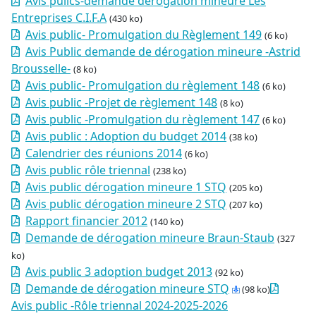
Avis pulics-demande dérogation mineure Les
Entreprises C.I.F.A
(430 ko)
Avis public- Promulgation du Règlement 149
(6 ko)
Avis Public demande de dérogation mineure -Astrid
Brousselle-
(8 ko)
Avis public- Promulgation du règlement 148
(6 ko)
Avis public -Projet de règlement 148
(8 ko)
Avis public -Promulgation du règlement 147
(6 ko)
Avis public : Adoption du budget 2014
(38 ko)
Calendrier des réunions 2014
(6 ko)
Avis public rôle triennal
(238 ko)
Avis public dérogation mineure 1 STQ
(205 ko)
Avis public dérogation mineure 2 STQ
(207 ko)
Rapport financier 2012
(140 ko)
Demande de dérogation mineure Braun-Staub
(327
ko)
Avis public 3 adoption budget 2013
(92 ko)
Demande de dérogation mineure STQ
(98 ko)
Avis public -Rôle triennal 2024-2025-2026