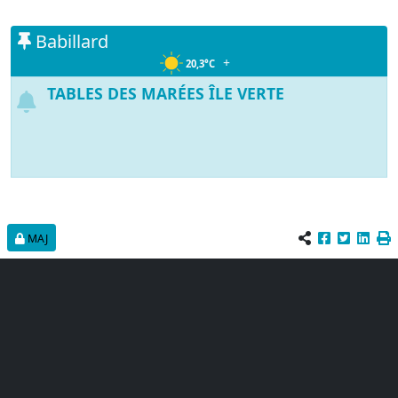
Babillard
+
20,3°C
TABLES DES MARÉES ÎLE VERTE
MAJ