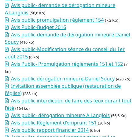
Avis public- demande de dérogation mineure
A.Langlois
(56,6 Ko)
Avis public promulgation règlement 154
(7,2 Ko)
Avis Public-Budget 2016
Avis public-demande de dérogation mineure Daniel
Soucy
(416 ko)
Avis public-Modification séance du conseil du 1er
août 2015
(6 ko)
Avis Public- Promulgation règlements 151 et 152
(7
ko)
Avis public dérogation mineure-Daniel Soucy
(428 ko)
Invitatiion assemblée publique (restauration de
l’église)
(288 ko)
Avis public interdiction de faire des feux durant tout
l’été
(164 ko)
Avis public- dérogation mineure A.Langlois
(56,6 Ko)
Avis public Règlement d’emprunt 151
(26 ko)
Avis public rapport financier 2014
(6 ko)