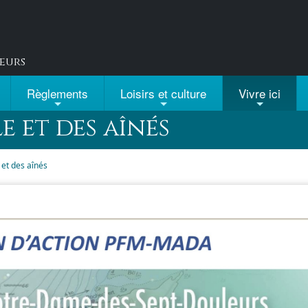
eurs
Règlements
Loisirs et culture
Vivre ici
e et des aînés
e et des aînés