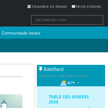
Demande de permis
Nous joindre
Communiqués locaux
Babillard
vendredi 7 août 2026 à 19 h 17
+
26,7°C
TABLES DES MARÉES
ÎLE VERTE