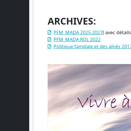
ARCHIVES:
PFM_MADA 2025-2027
( avec détails
PFM_MADA RDL 2022
Politique familiale et des aînés 20