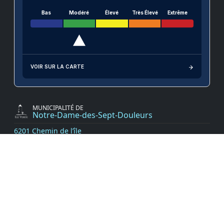
Bas
Modéré
Élevé
Très Élevé
Extrême
VOIR SUR LA CARTE
MUNICIPALITÉ DE
Notre-Dame-des-Sept-Douleurs
6201 Chemin de l’île
Notre-Dame-des-Sept-Douleurs
G0L 1K0 Québec Canada
Téléphone :
418-898-3451
Télécopie :
418-898-3492
Accès à l’information
Termes et conditions
Politique de confidentialité